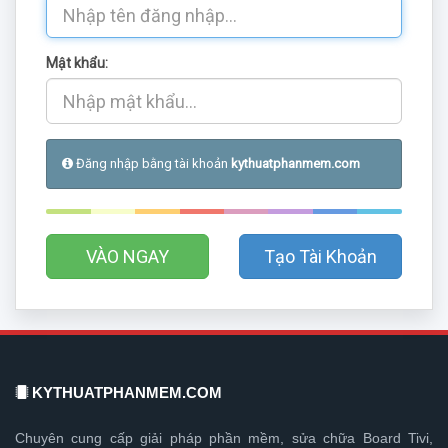
Mật khẩu:
Đăng nhập bằng tài khoản
kythuatphanmem.com
Tạo Tài Khoản
KYTHUATPHANMEM.COM
Chuyên cung cấp giải pháp phần mềm, sửa chữa Board Tivi,