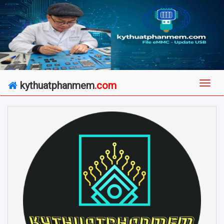
kythuatphanmem
.com