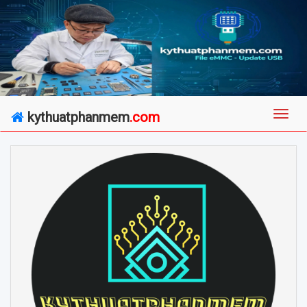
kythuatphanmem
.com