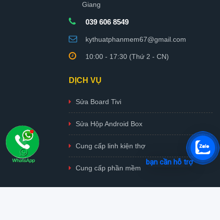
Giang
039 606 8549
kythuatphanmem67@gmail.com
10:00 - 17:30 (Thứ 2 - CN)
DỊCH VỤ
Sửa Board Tivi
Sửa Hộp Android Box
Cung cấp linh kiện thợ
bạn cần hỗ trợ
Cung cấp phần mềm
Copyright © 13-02-2026
KyThuatPhanMem.Com
. All rights reserved.