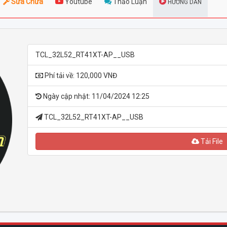
Sửa Chữa
Youtube
Thảo Luận
HƯỚNG DẪN
TCL_32L52_RT41XT-AP__USB
Phí tải về: 120,000 VNĐ
Ngày cập nhật: 11/04/2024 12:25
TCL_32L52_RT41XT-AP__USB
Tải File