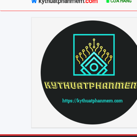
kythuatphanmem
.com
CỬA HÀNG