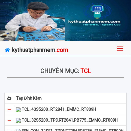
kythuatphanmem
.com
CHUYÊN MỤC:
TCL
Tệp Đính Kèm
TCL_43S5200_RT2841_EMMC_RT809H
TCL_32S5200_TPD.RT2841.PB775_EMMC_RT809H