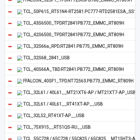
FFALCON_32SF1_TPDNT72563PB786_EMMC_RT809H
TCL_50P615_RT51N4-RT2581.PC777-RTD2581ESA_SS1
TCL_43S6500_TPDRT2841PB772_EMMC_RT809H
TCL_42S6500_TPDRT2841PB772_EMMC_RT809H
TCL_32S66a_RPD.RT2841.PB775_EMMC_RT809H
TCL_32S68_2841_USB
TCL_40S66A_TBD.RT2841.PB772_EMMC_RT809H
FFALCON_40SF1_TPD.NT72563.PB773_EMMC_RT809H
TCL_32L61 / 40L61__MT21XT6-AP / MT21XT7-AP_USB
TCL_32L61 / 40L61__RT41XT-AP__USB
TCL_32L52_RT41XT-AP__USB
TCL_75X915__RT51QS-RU__USB
TCL_55C728 / 65C728 / 55C825 / 65C825__MT15HT3-AP