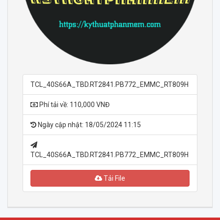
TCL_40S66A_TBD.RT2841.PB772_EMMC_RT809H
Phí tải về: 110,000 VNĐ
Ngày cập nhật: 18/05/2024 11:15
TCL_40S66A_TBD.RT2841.PB772_EMMC_RT809H
Tải File