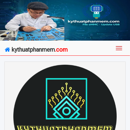
kythuatphanmem
.com